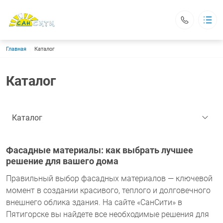
Строка навигации
Главная
Каталог
Фасадные материалы
Каталог
Производители
Каталог
О нас
Как мы работаем
Контакты
Каталог
Заказать
Информация о продавце:
ОГРН: 305263216100072
ИНН: 263200703602
Фасадные материалы
: как выбрать лучшее
Ставропольский край,
решение для вашего дома
г. Пятигорск, Черкесское шоссе , дом 15
Магазин "СанСити фасадные материалы, сантехника"
График работы:
Правильный выбор фасадных материалов — ключевой
Пн-Сб с 9:00 до 18:00
Вс с 10:00 до 16:00
момент в создании красивого, теплого и долговечного
suncity-kvg@mail.ru
внешнего облика здания. На сайте «СанСити» в
+7 (8793) 31-75-47
+7 (928) 912-13-13
Пятигорске вы найдете все необходимые решения для
Заказать звонок