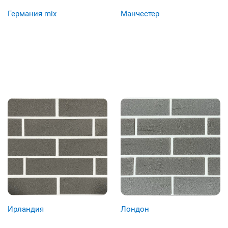
Германия mix
Манчестер
Ирландия
Лондон