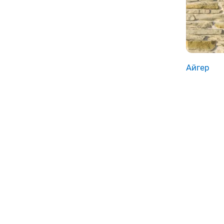
Айгер
Нумер