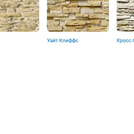
Уайт Клиффс
Кросс 
ация страниц