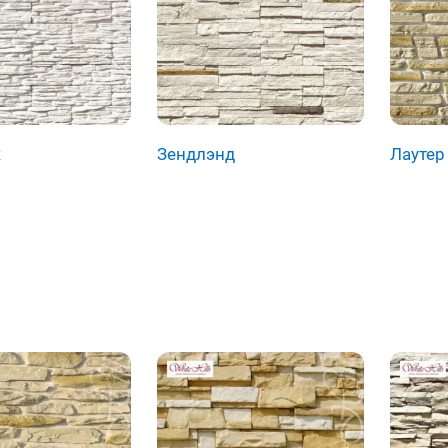
ж
Зендлэнд
Лаутер